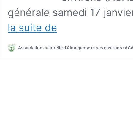
générale samedi 17 janvie
UN
la suite de
BILAN
ET
DES
Association culturelle d'Aigueperse et ses environs (AC
PROGRAMMES
REMARQUABLES
–
L’ASSOCIATION
CULTURELLE
D’AIGUEPERSE
ET
SES
ENVIRONS
A
PRÉSENTÉ
SA
NOUVELLE
ANNÉE