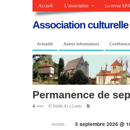
Accueil
L’association
La revue SPA
Association culturell
Actualité
Autres informations
Conférence
Permanence de sep
acae
Publié, il y a 2 mois
5 septembre 2026 @ 10
QUAND :