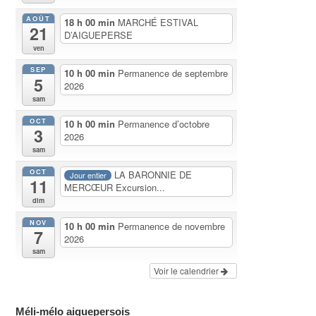
AOÛT
18 h 00 min
MARCHÉ ESTIVAL
21
D’AIGUEPERSE
ven
SEP
10 h 00 min
Permanence de septembre
5
2026
sam
OCT
10 h 00 min
Permanence d’octobre
3
2026
sam
OCT
LA BARONNIE DE
Jour entier
11
MERCŒUR Excursion...
dim
NOV
10 h 00 min
Permanence de novembre
7
2026
sam
Voir le calendrier
Méli-mélo aiguepersois