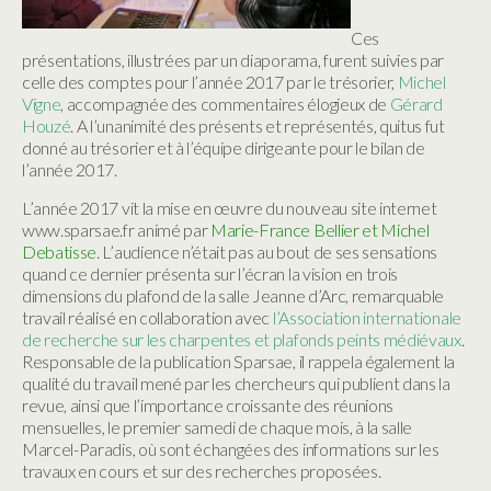
Ces
présentations, illustrées par un diaporama, furent suivies par
celle des comptes pour l’année 2017 par le trésorier,
Michel
Vigne
, accompagnée des commentaires élogieux de
Gérard
Houzé
. A l’unanimité des présents et représentés, quitus fut
donné au trésorier et à l’équipe dirigeante pour le bilan de
l’année 2017.
L’année 2017 vit la mise en œuvre du nouveau site internet
www.sparsae.fr animé par
Marie-France
Bellier et Michel
Debatisse
. L’audience n’était pas au bout de ses sensations
quand ce dernier présenta sur l’écran la vision en trois
dimensions du plafond de la salle Jeanne d’Arc, remarquable
travail réalisé en collaboration avec
l’Association internationale
de recherche sur les charpentes et plafonds peints médiévaux
.
Responsable de la publication Sparsae, il rappela également la
qualité du travail mené par les chercheurs qui publient dans la
revue, ainsi que l’importance croissante des réunions
mensuelles, le premier samedi de chaque mois, à la salle
Marcel-Paradis, où sont échangées des informations sur les
travaux en cours et sur des recherches proposées.