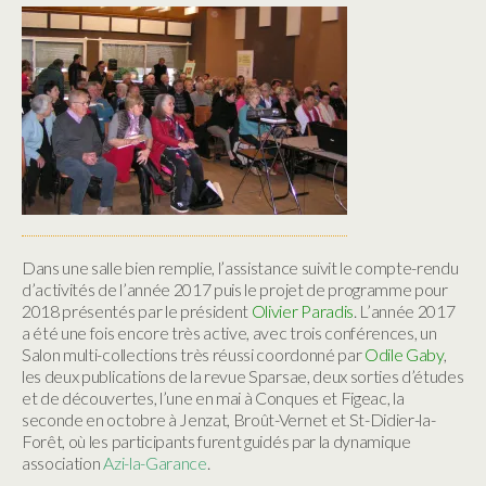
Dans une salle bien remplie, l’assistance suivit le compte-rendu
d’activités de l’année 2017 puis le projet de programme pour
2018 présentés par le président
Olivier Paradis
. L’année 2017
a été une fois encore très active, avec trois conférences, un
Salon multi-collections très réussi coordonné par
Odile Gaby
,
les deux publications de la revue Sparsae, deux sorties d’études
et de découvertes, l’une en mai à Conques et Figeac, la
seconde en octobre à Jenzat, Broût-Vernet et St-Didier-la-
Forêt, où les participants furent guidés par la dynamique
association
Azi-la-Garance
.