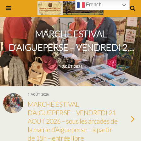
French
MARCHÉ ESTIVAL
D’AIGUEPERSE – VENDREDI 21
AOÛT 2026 – sous les arcades
1 AOÛT 2026
de la mairie d’Aigueperse – à
partir de 18h – entrée libre
1 AOÛT 2026
MARCHÉ ESTIVAL
D’AIGUEPERSE – VENDREDI 21
AOÛT 2026 – sous les arcades de
la mairie d’Aigueperse – à partir
de 18h – entrée libre