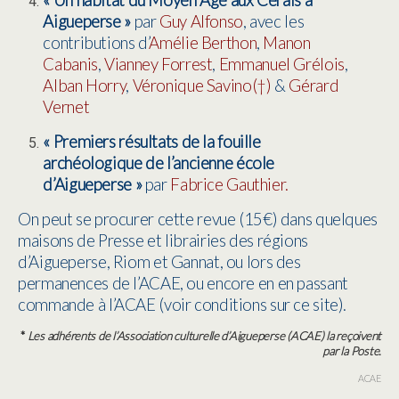
« Un habitat du Moyen Âge aux Cérais à
Aigueperse »
par
Guy Alfonso
, avec les
contributions d’
Amélie Berthon
,
Manon
Cabanis
,
Vianney Forrest
,
Emmanuel Grélois
,
Alban Horry
,
Véronique Savino(†)
&
Gérard
Vernet
« Premiers résultats de la fouille
archéologique de l’ancienne école
d’Aigueperse »
par
Fabrice Gauthier.
On peut se procurer cette revue (15€) dans quelques
maisons de Presse et librairies des régions
d’Aigueperse, Riom et Gannat, ou lors des
permanences de l’ACAE, ou encore en en passant
commande à l’ACAE (voir conditions sur ce site).
*
Les adhérents de l’Association culturelle d’Aigueperse (ACAE) la reçoivent
par la Poste.
ACAE