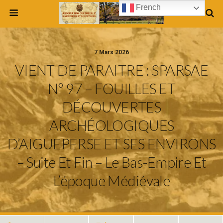
French
7 Mars 2026
VIENT DE PARAITRE : SPARSAE
N° 97 – FOUILLES ET
DÉCOUVERTES
ARCHÉOLOGIQUES
D’AIGUEPERSE ET SES ENVIRONS
– Suite Et Fin – Le Bas-Empire Et
L’époque Médiévale