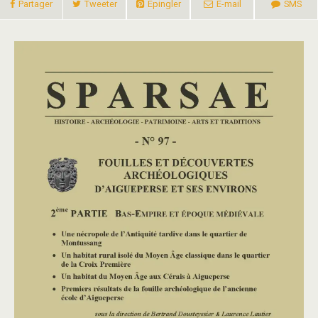
Partager
Tweeter
Épingler
E-mail
SMS