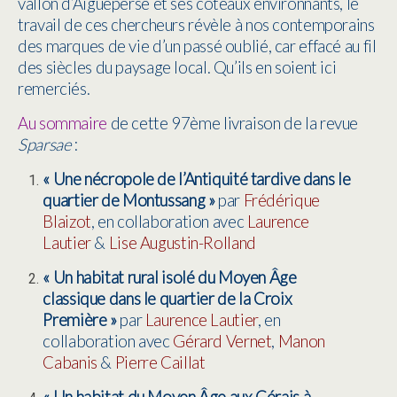
vallon d’Aigueperse et ses coteaux environnants, le
travail de ces chercheurs révèle à nos contemporains
des marques de vie d’un passé oublié, car effacé au fil
des siècles du paysage local. Qu’ils en soient ici
remerciés.
Au sommaire
de cette 97ème livraison de la revue
Sparsae
:
« Une nécropole de l’Antiquité tardive dans le
quartier de Montussang »
par
Frédérique
Blaizot
,
en collaboration avec
Laurence
Lautier
&
Lise Augustin-Rolland
« Un habitat rural isolé du Moyen Âge
classique dans le quartier de la Croix
Première »
par
Laurence Lautier
,
en
collaboration avec
Gérard Vernet
,
Manon
Cabanis
&
Pierre Caillat