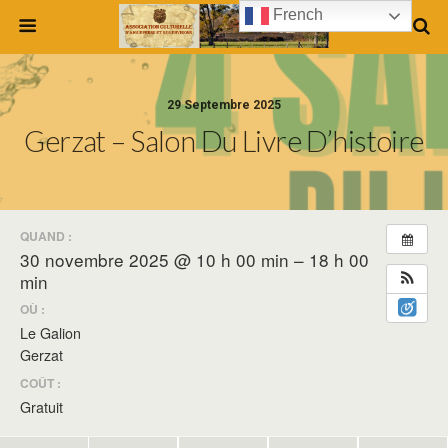
French
29 Septembre 2025
Gerzat – Salon Du Livre D’histoire
QUAND :
30 novembre 2025 @ 10 h 00 min – 18 h 00
min
OÙ :
Le Galion
Gerzat
COÛT :
Gratuit