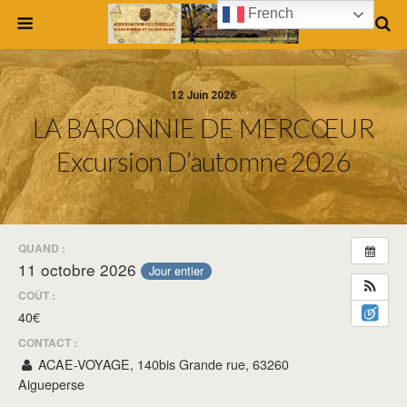
French
12 Juin 2026
LA BARONNIE DE MERCŒUR
Excursion D’automne 2026
QUAND :
11 octobre 2026
Jour entier
COÛT :
40€
CONTACT :
ACAE-VOYAGE, 140bis Grande rue, 63260
Aigueperse