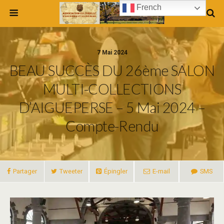
French
7 Mai 2024
BEAU SUCCÈS DU 26ème SALON
MULTI-COLLECTIONS
D’AIGUEPERSE – 5 Mai 2024 –
Compte-Rendu
Partager
Tweeter
Épingler
E-mail
SMS