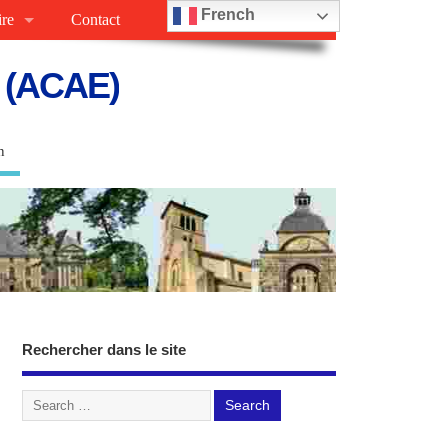
French
ire
Contact
s (ACAE)
n
Rechercher dans le site