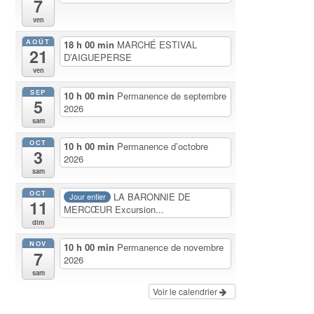
7
ven
AOÛT
18 h 00 min
MARCHÉ ESTIVAL
21
D’AIGUEPERSE
ven
SEP
10 h 00 min
Permanence de septembre
5
2026
sam
OCT
10 h 00 min
Permanence d’octobre
3
2026
sam
OCT
LA BARONNIE DE
Jour entier
11
MERCŒUR Excursion...
dim
NOV
10 h 00 min
Permanence de novembre
7
2026
sam
Voir le calendrier