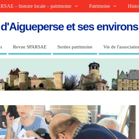
RSAE – histoire locale – patrimoine
Patrimoine
Histo
e d'Aigueperse et ses environ
s
Revue SPARSAE
Sorties patrimoine
Vie de l'associatio