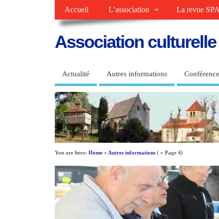
Accueil
L’association
La revue SPA
Association culturell
Actualité
Autres informations
Conférence
You are here:
Home
»
Autres informations
( » Page 4)