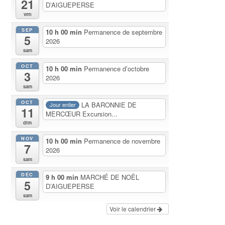
21
D’AIGUEPERSE
ven
SEP
10 h 00 min
Permanence de septembre
5
2026
sam
OCT
10 h 00 min
Permanence d’octobre
3
2026
sam
OCT
LA BARONNIE DE
Jour entier
11
MERCŒUR Excursion...
dim
NOV
10 h 00 min
Permanence de novembre
7
2026
sam
DÉC
9 h 00 min
MARCHÉ DE NOËL
5
D’AIGUEPERSE
sam
Voir le calendrier