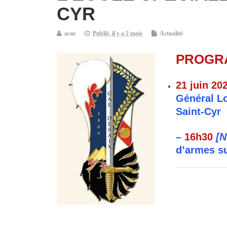
CYR
acae
Publié, il y a 2 mois
Actualité
PROGR
21 juin 20
Général Lo
Saint-Cyr
–
16h30
[
d’armes su