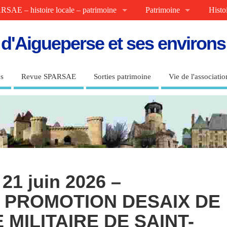
RSAE – histoire locale – patrimoine
Patrimoine
Histo
e d'Aigueperse et ses environ
s
Revue SPARSAE
Sorties patrimoine
Vie de l'associatio
21 juin 2026 –
 PROMOTION DESAIX DE
 MILITAIRE DE SAINT-