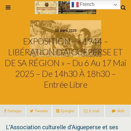
French
30 Avril 2025
EXPOSITION – « 1944 –
LIBÉRATION D’AIGUEPERSE ET
DE SA RÉGION » – Du 6 Au 17 Mai
2025 – De 14h30 À 18h30 –
Entrée Libre
Partager
Tweeter
Épingler
E-mail
SMS
L’Association culturelle d’Aigueperse et ses