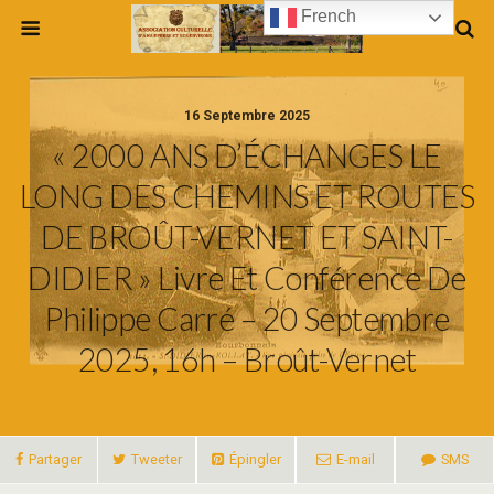
French
16 Septembre 2025
« 2000 ANS D’ÉCHANGES LE
LONG DES CHEMINS ET ROUTES
DE BROÛT-VERNET ET SAINT-
DIDIER » Livre Et Conférence De
Philippe Carré – 20 Septembre
2025, 16h – Broût-Vernet
Partager
Tweeter
Épingler
E-mail
SMS