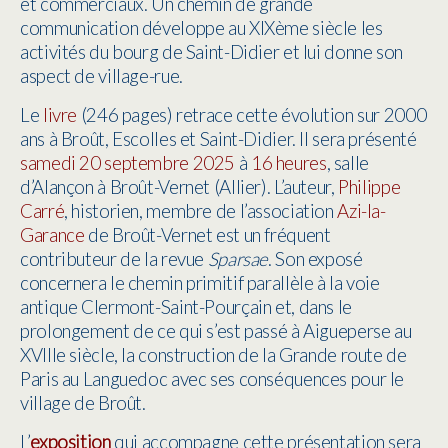
et commerciaux. Un chemin de grande
communication développe au XIXème siècle les
activités du bourg de Saint-Didier et lui donne son
aspect de village-rue.
Le
livre
(246 pages)
retrace cette évolution sur 2000
ans à Broût, Escolles et Saint-Didier. Il sera présenté
samedi 20 septembre 2025
à
16 heures
, salle
d’Alançon à Broût-Vernet (Allier). L’auteur,
Philippe
Carré
, historien, membre de l’association
Azi-la-
Garance
de Broût-Vernet est un fréquent
contributeur de la revue
Sparsae
. Son exposé
concernera le chemin primitif parallèle à la voie
antique Clermont-Saint-Pourçain et, dans le
prolongement de ce qui s’est passé à Aigueperse au
XVIIIe siècle, la construction de la Grande route de
Paris au Languedoc avec ses conséquences pour le
village de Broût.
L’
exposition
qui accompagne cette présentation sera