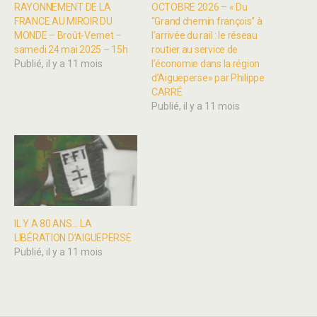
RAYONNEMENT DE LA
OCTOBRE 2026 – « Du
FRANCE AU MIROIR DU
‘‘Grand chemin françois’’ à
MONDE – Broût-Vernet –
l’arrivée du rail : le réseau
samedi 24 mai 2025 – 15h
routier au service de
Publié, il y a 11 mois
l’économie dans la région
d’Aigueperse» par Philippe
CARRÉ
Publié, il y a 11 mois
IL Y A 80 ANS… LA
LIBÉRATION D’AIGUEPERSE
Publié, il y a 11 mois