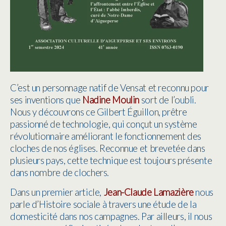
C’est un personnage natif de Vensat et reconnu pour
ses inventions que
Nadine Moulin
sort de l’oubli.
Nous y découvrons ce Gilbert Éguillon, prêtre
passionné de technologie, qui conçut un système
révolutionnaire améliorant le fonctionnement des
cloches de nos églises. Reconnue et brevetée dans
plusieurs pays, cette technique est toujours présente
dans nombre de clochers.
Dans un premier article,
Jean-Claude Lamazière
nous
parle d’Histoire sociale à travers une étude de la
domesticité dans nos campagnes. Par ailleurs, il nous