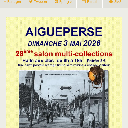
Partager
Tweeter
Épingler
E-mail
SMS